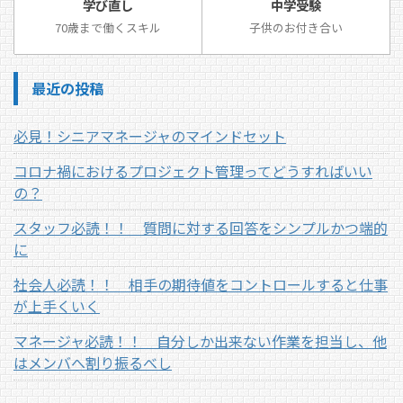
学び直し
中学受験
70歳まで働くスキル
子供のお付き合い
最近の投稿
必見！シニアマネージャのマインドセット
コロナ禍におけるプロジェクト管理ってどうすればいい
の？
スタッフ必読！！ 質問に対する回答をシンプルかつ端的
に
社会人必読！！ 相手の期待値をコントロールすると仕事
が上手くいく
マネージャ必読！！ 自分しか出来ない作業を担当し、他
はメンバへ割り振るべし