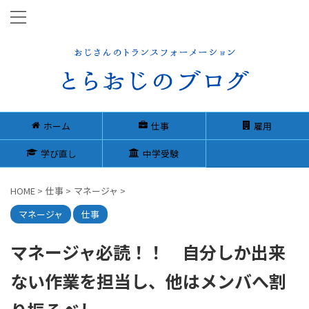
ホーム
仕事
雇用
学び直し
中学受験
HOME
>
仕事
>
マネージャ
>
マネージャ
仕事
マネージャ必読！！ 自分しか出来
ない作業を担当し、他はメンバへ割