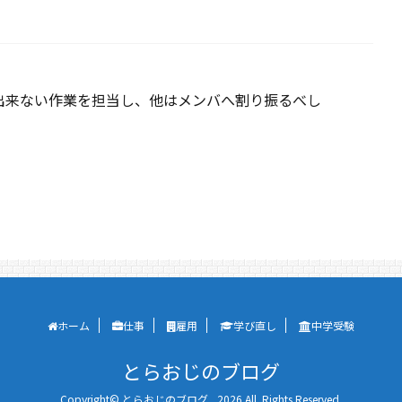
出来ない作業を担当し、他はメンバへ割り振るべし
ホーム
仕事
雇用
学び直し
中学受験
とらおじのブログ
Copyright© とらおじのブログ , 2026 All Rights Reserved.