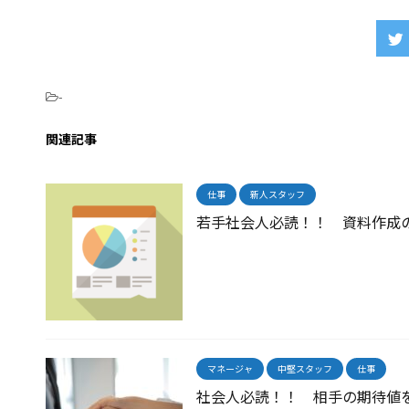
-
関連記事
仕事
新人スタッフ
若手社会人必読！！ 資料作成
マネージャ
中堅スタッフ
仕事
社会人必読！！ 相手の期待値