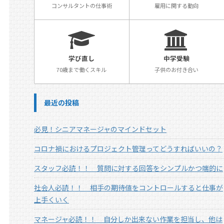
コンサルタントの仕事術
雇用に関する動向
学び直し
中学受験
70歳まで働くスキル
子供のお付き合い
最近の投稿
必見！シニアマネージャのマインドセット
コロナ禍におけるプロジェクト管理ってどうすればいいの？
スタッフ必読！！ 質問に対する回答をシンプルかつ端的に
社会人必読！！ 相手の期待値をコントロールすると仕事が
上手くいく
マネージャ必読！！ 自分しか出来ない作業を担当し、他は