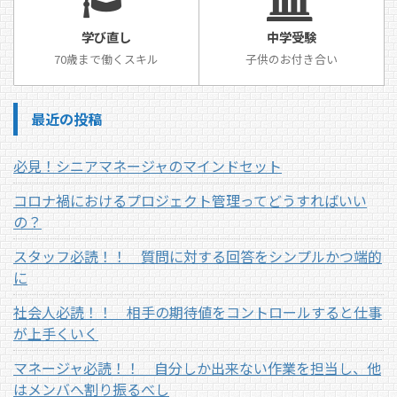
学び直し
中学受験
70歳まで働くスキル
子供のお付き合い
最近の投稿
必見！シニアマネージャのマインドセット
コロナ禍におけるプロジェクト管理ってどうすればいい
の？
スタッフ必読！！ 質問に対する回答をシンプルかつ端的
に
社会人必読！！ 相手の期待値をコントロールすると仕事
が上手くいく
マネージャ必読！！ 自分しか出来ない作業を担当し、他
はメンバへ割り振るべし