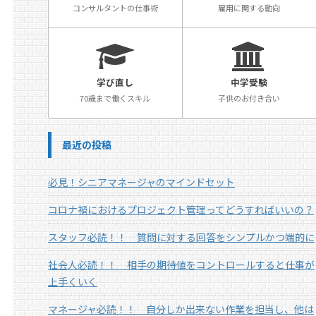
コンサルタントの仕事術
雇用に関する動向
学び直し
中学受験
70歳まで働くスキル
子供のお付き合い
最近の投稿
必見！シニアマネージャのマインドセット
コロナ禍におけるプロジェクト管理ってどうすればいいの？
スタッフ必読！！ 質問に対する回答をシンプルかつ端的に
社会人必読！！ 相手の期待値をコントロールすると仕事が
上手くいく
マネージャ必読！！ 自分しか出来ない作業を担当し、他は